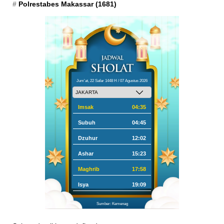
Polrestabes Makassar
(1681)
Jum'at, 22 Safar 1448 H / 07 Agustus 2026
Imsak
04:35
Subuh
04:45
Dzuhur
12:02
Ashar
15:23
Maghrib
17:58
Isya
19:09
Sumber: Kemenag