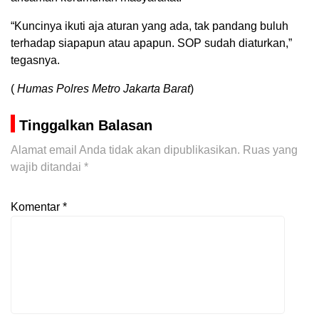
“Kuncinya ikuti aja aturan yang ada, tak pandang buluh
terhadap siapapun atau apapun. SOP sudah diaturkan,”
tegasnya.
(
Humas Polres Metro Jakarta Barat
)
Tinggalkan Balasan
Alamat email Anda tidak akan dipublikasikan.
Ruas yang
wajib ditandai
*
Komentar
*