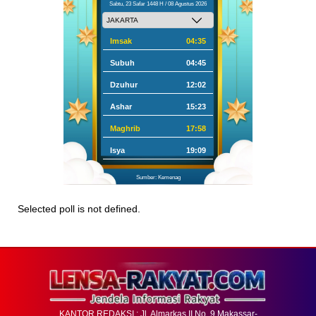
Sabtu, 23 Safar 1448 H / 08 Agustus 2026
Imsak
04:35
Subuh
04:45
Dzuhur
12:02
Ashar
15:23
Maghrib
17:58
Isya
19:09
Sumber: Kemenag
Selected poll is not defined.
KANTOR REDAKSI : Jl. Almarkas II No. 9 Makassar-