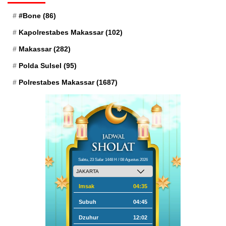
#Bone
(86)
Kapolrestabes Makassar
(102)
Makassar
(282)
Polda Sulsel
(95)
Polrestabes Makassar
(1687)
Sabtu, 23 Safar 1448 H / 08 Agustus 2026
Imsak
04:35
Subuh
04:45
Dzuhur
12:02