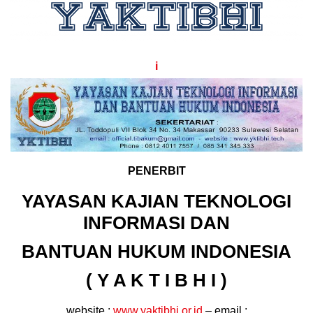
i
PENERBIT
YAYASAN KAJIAN TEKNOLOGI
INFORMASI DAN
BANTUAN HUKUM INDONESIA
( Y A K T I B H I )
website :
www.yaktibhi.or.id
– email :