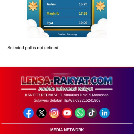
Ashar
15:23
Maghrib
17:58
Isya
19:09
Sumber: Kemenag
Selected poll is not defined.
KANTOR REDAKSI : Jl. Almarkas II No. 9 Makassar-
Sulawesi Selatan Tlp/Wa 082215241808
MEDIA NETWORK