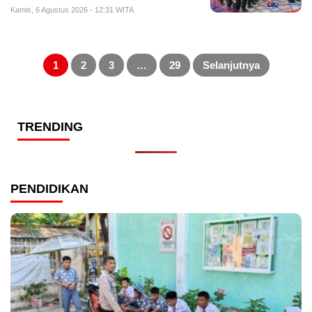
Kamis, 6 Agustus 2026 - 12:31 WITA
Paginasi
pos
1
2
3
…
29
Selanjutnya
TRENDING
PENDIDIKAN