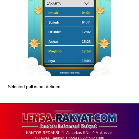
Imsak
04:34
Subuh
04:44
Dzuhur
12:02
Ashar
15:23
Maghrib
17:58
Isya
19:09
Sumber: Kemenag
Selected poll is not defined.
KANTOR REDAKSI : Jl. Almarkas II No. 9 Makassar-
Sulawesi Selatan Tlp/Wa 082215241808