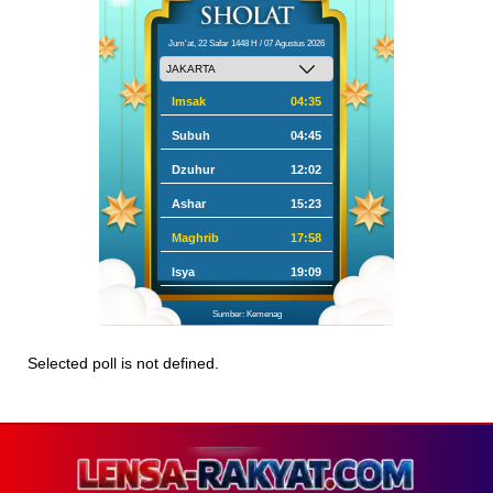
Jum'at, 22 Safar 1448 H / 07 Agustus 2026
Imsak
04:35
Subuh
04:45
Dzuhur
12:02
Ashar
15:23
Maghrib
17:58
Isya
19:09
Sumber: Kemenag
Selected poll is not defined.