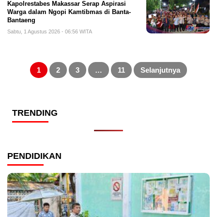
Kapolrestabes Makassar Serap Aspirasi
Warga dalam Ngopi Kamtibmas di Banta-
Bantaeng
Sabtu, 1 Agustus 2026 - 06:56 WITA
Paginasi
pos
1
2
3
…
11
Selanjutnya
TRENDING
PENDIDIKAN