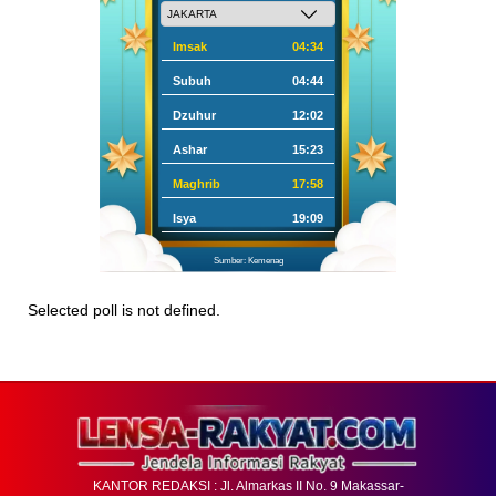
Imsak
04:34
Subuh
04:44
Dzuhur
12:02
Ashar
15:23
Maghrib
17:58
Isya
19:09
Sumber: Kemenag
Selected poll is not defined.
KANTOR REDAKSI : Jl. Almarkas II No. 9 Makassar-