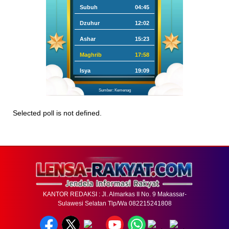
Subuh
04:45
Dzuhur
12:02
Ashar
15:23
Maghrib
17:58
Isya
19:09
Sumber: Kemenag
Selected poll is not defined.
KANTOR REDAKSI : Jl. Almarkas II No. 9 Makassar-
Sulawesi Selatan Tlp/Wa 082215241808