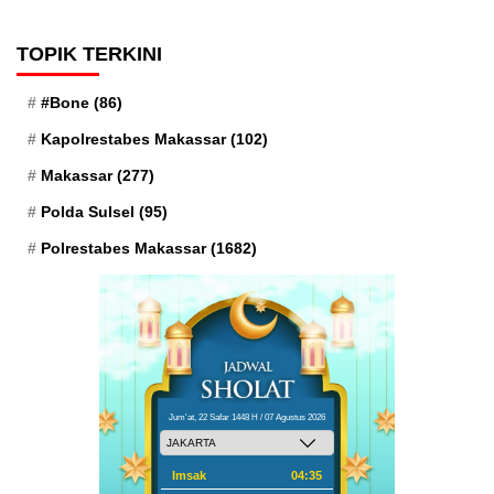
TOPIK TERKINI
#Bone
(86)
Kapolrestabes Makassar
(102)
Makassar
(277)
Polda Sulsel
(95)
Polrestabes Makassar
(1682)
Jum'at, 22 Safar 1448 H / 07 Agustus 2026
Imsak
04:35