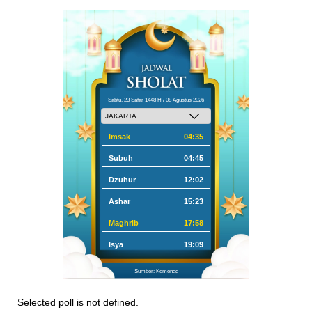
Sabtu, 23 Safar 1448 H / 08 Agustus 2026
Imsak
04:35
Subuh
04:45
Dzuhur
12:02
Ashar
15:23
Maghrib
17:58
Isya
19:09
Sumber: Kemenag
Selected poll is not defined.