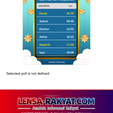
Sabtu, 23 Safar 1448 H / 08 Agustus 2026
Imsak
04:35
Subuh
04:45
Dzuhur
12:02
Ashar
15:23
Maghrib
17:58
Isya
19:09
Sumber: Kemenag
Selected poll is not defined.