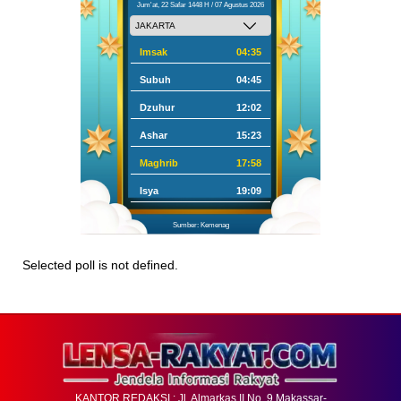
Jum'at, 22 Safar 1448 H / 07 Agustus 2026
Imsak
04:35
Subuh
04:45
Dzuhur
12:02
Ashar
15:23
Maghrib
17:58
Isya
19:09
Sumber: Kemenag
Selected poll is not defined.
KANTOR REDAKSI : Jl. Almarkas II No. 9 Makassar-