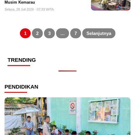
Musim Kemarau
Selasa, 28 Juli 2026 - 07:33 WITA
Paginasi
pos
1
2
3
…
7
Selanjutnya
TRENDING
PENDIDIKAN