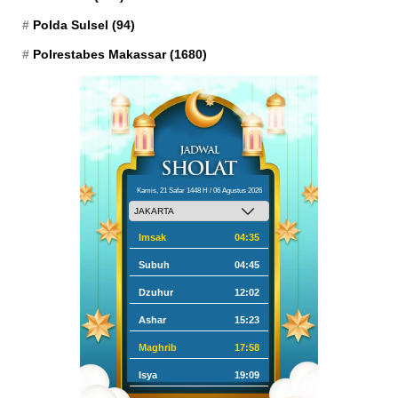
Polda Sulsel
(94)
Polrestabes Makassar
(1680)
Kamis, 21 Safar 1448 H / 06 Agustus 2026
Imsak
04:35
Subuh
04:45
Dzuhur
12:02
Ashar
15:23
Maghrib
17:58
Isya
19:09