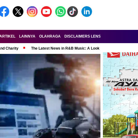
ARTIKEL
LAINNYA
OLAHRAGA
DISCLAIMERS LENSA-RAKYAT.COM
KE
and Charity
The Latest News in R&B Music: A Look at Super Bowl Perform