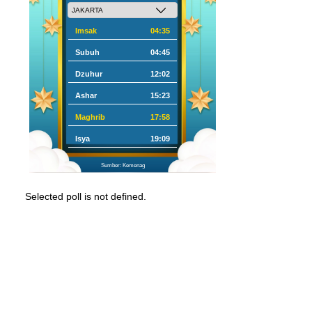
Imsak
04:35
Subuh
04:45
Dzuhur
12:02
Ashar
15:23
Maghrib
17:58
Isya
19:09
Sumber: Kemenag
Selected poll is not defined.