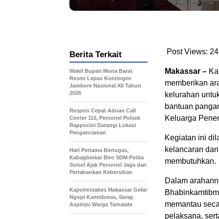
Post Views:
24
Berita Terkait
Makassar –
Kap
Wakil Bupati Muna Barat
Resmi Lepas Kontingen
memberikan ar
Jambore Nasional XII Tahun
2026
kelurahan untu
bantuan pangan
Respon Cepat Aduan Call
Keluarga Pener
Center 110, Personel Polsek
Rappocini Datangi Lokasi
Pengancaman
Kegiatan ini d
kelancaran dan
Hari Pertama Bertugas,
Kabagbinkar Biro SDM Polda
membutuhkan.
Sulsel Ajak Personel Jaga dan
Pertahankan Kebersihan
Dalam arahanny
Kapolrestabes Makassar Gelar
Bhabinkamtibmas
Ngopi Kamtibmas, Serap
memantau secar
Aspirasi Warga Tamalate
pelaksana, ser