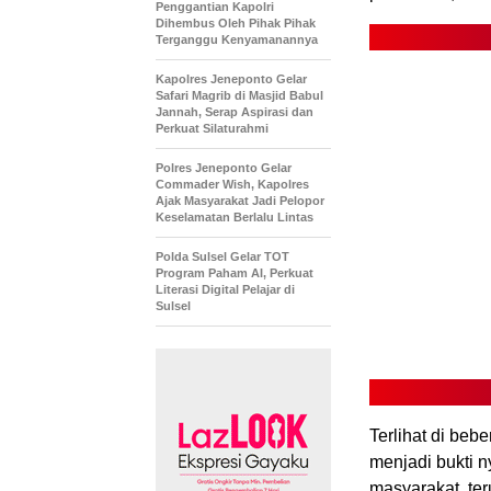
Penggantian Kapolri
Dihembus Oleh Pihak Pihak
Terganggu Kenyamanannya
Kapolres Jeneponto Gelar
Safari Magrib di Masjid Babul
Jannah, Serap Aspirasi dan
Perkuat Silaturahmi
Polres Jeneponto Gelar
Commader Wish, Kapolres
Ajak Masyarakat Jadi Pelopor
Keselamatan Berlalu Lintas
Polda Sulsel Gelar TOT
Program Paham AI, Perkuat
Literasi Digital Pelajar di
Sulsel
Terlihat di bebe
menjadi bukti 
masyarakat, te