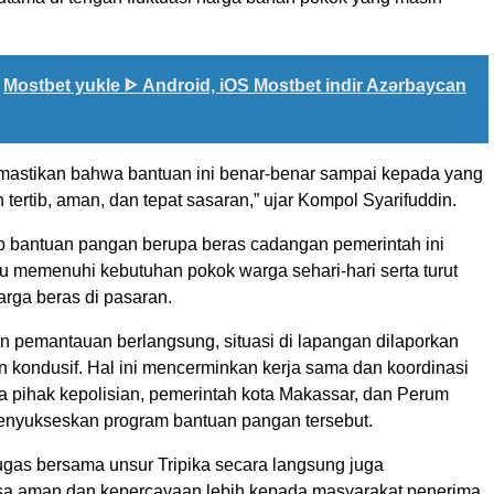
Mostbet yukle ᐈ Android, iOS Mostbet indir Azərbaycan
mastikan bahwa bantuan ini benar-benar sampai kepada yang
n tertib, aman, dan tepat sasaran,” ujar Kompol Syarifuddin.
ap bantuan pangan berupa beras cadangan pemerintah ini
 memenuhi kebutuhan pokok warga sehari-hari serta turut
arga beras di pasaran.
n pemantauan berlangsung, situasi di lapangan dilaporkan
an kondusif. Hal ini mencerminkan kerja sama dan koordinasi
a pihak kepolisian, pemerintah kota Makassar, dan Perum
nyukseskan program bantuan pangan tersebut.
ugas bersama unsur Tripika secara langsung juga
a aman dan kepercayaan lebih kepada masyarakat penerima