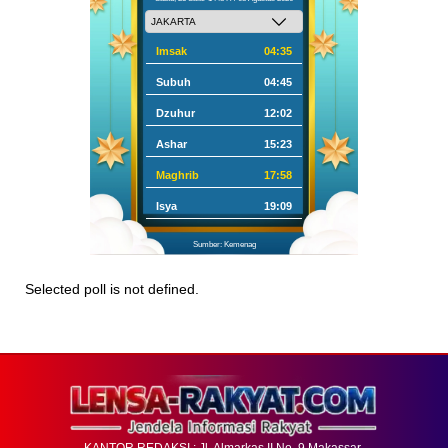
Imsak
04:35
Subuh
04:45
Dzuhur
12:02
Ashar
15:23
Maghrib
17:58
Isya
19:09
Sumber: Kemenag
Selected poll is not defined.