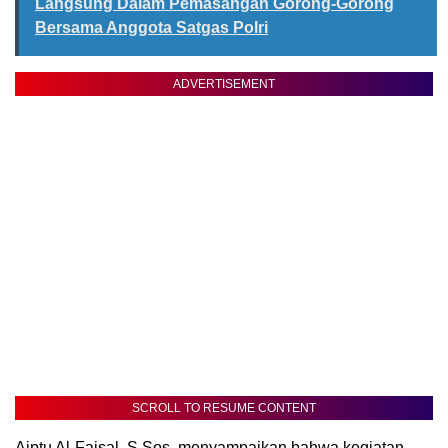
Langsung Dalam Pemasangan Gorong-Gorong
Bersama Anggota Satgas Polri
ADVERTISEMENT
SCROLL TO RESUME CONTENT
Aiptu Al-Faisal, S.Sos, menyampaikan bahwa kegiatan