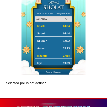
Ahad, 24 Safar 1448 H / 09 Agustus 2026
Imsak
04:34
Subuh
04:44
Dzuhur
12:02
Ashar
15:23
Maghrib
17:58
Isya
19:09
Sumber: Kemenag
Selected poll is not defined.