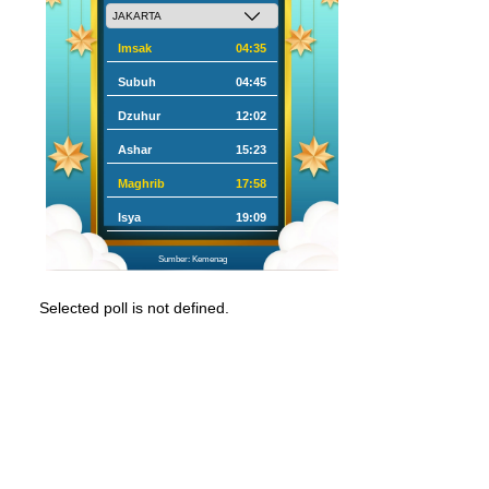
Imsak
04:35
Subuh
04:45
Dzuhur
12:02
Ashar
15:23
Maghrib
17:58
Isya
19:09
Sumber: Kemenag
Selected poll is not defined.