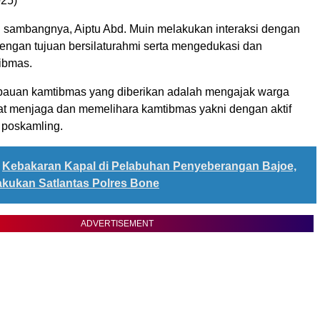
025)
 sambangnya, Aiptu Abd. Muin melakukan interaksi dengan
engan tujuan bersilaturahmi serta mengedukasi dan
ibmas.
bauan kamtibmas yang diberikan adalah mengajak warga
ibat menjaga dan memelihara kamtibmas yakni dengan aktif
 poskamling.
Kebakaran Kapal di Pelabuhan Penyeberangan Bajoe,
lakukan Satlantas Polres Bone
ADVERTISEMENT