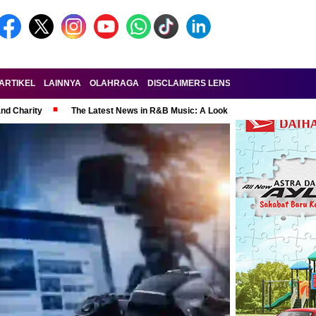
ARTIKEL
LAINNYA
OLAHRAGA
DISCLAIMERS LENSA-RAKYAT.COM
KE
and Charity
The Latest News in R&B Music: A Look at Super Bowl Perform