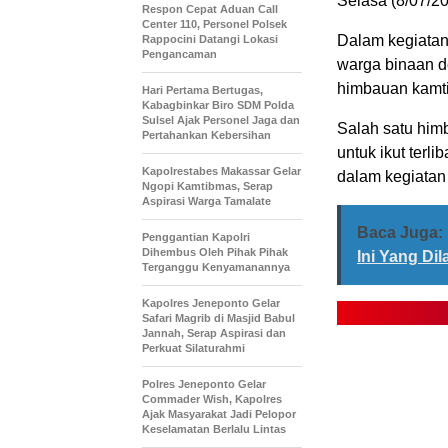
Selasa (8/07/2
Respon Cepat Aduan Call
Center 110, Personel Polsek
Dalam kegiatan
Rappocini Datangi Lokasi
Pengancaman
warga binaan d
himbauan kamt
Hari Pertama Bertugas,
Kabagbinkar Biro SDM Polda
Sulsel Ajak Personel Jaga dan
Salah satu him
Pertahankan Kebersihan
untuk ikut terl
Kapolrestabes Makassar Gelar
dalam kegiatan
Ngopi Kamtibmas, Serap
Aspirasi Warga Tamalate
Baca Juga:
Penggantian Kapolri
Dihembus Oleh Pihak Pihak
Ini Yang Di
Terganggu Kenyamanannya
Kapolres Jeneponto Gelar
Safari Magrib di Masjid Babul
Jannah, Serap Aspirasi dan
Perkuat Silaturahmi
Polres Jeneponto Gelar
Commader Wish, Kapolres
Ajak Masyarakat Jadi Pelopor
Keselamatan Berlalu Lintas