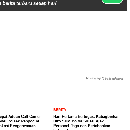
 berita terbaru setiap hari
Berita ini 0 kali dibaca
BERITA
pat Aduan Call Center
Hari Pertama Bertugas, Kabagbinkar
onel Polsek Rappocini
Biro SDM Polda Sulsel Ajak
Lokasi Pengancaman
Personel Jaga dan Pertahankan