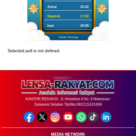
Ashar
15:22
Maghrib
17:58
Isya
19:09
Sumber: Kemenag
Selected poll is not defined.
KANTOR REDAKSI : Jl. Almarkas II No. 9 Makassar-
Sulawesi Selatan Tlp/Wa 082215241808
MEDIA NETWORK