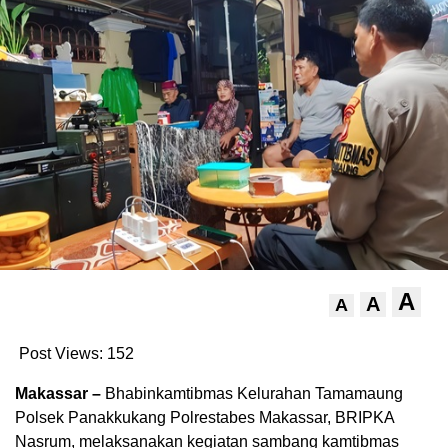
A
A
A
Post Views:
152
Makassar –
Bhabinkamtibmas Kelurahan Tamamaung
Polsek Panakkukang Polrestabes Makassar, BRIPKA
Nasrum, melaksanakan kegiatan sambang kamtibmas