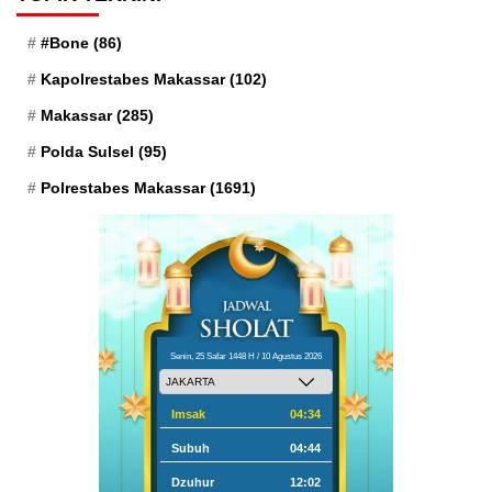
#Bone
(86)
Kapolrestabes Makassar
(102)
Makassar
(285)
Polda Sulsel
(95)
Polrestabes Makassar
(1691)
Senin, 25 Safar 1448 H / 10 Agustus 2026
Imsak
04:34
Subuh
04:44
Dzuhur
12:02