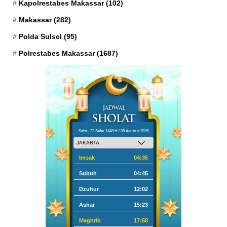
Kapolrestabes Makassar
(102)
Makassar
(282)
Polda Sulsel
(95)
Polrestabes Makassar
(1687)
Sabtu, 23 Safar 1448 H / 08 Agustus 2026
Imsak
04:35
Subuh
04:45
Dzuhur
12:02
Ashar
15:23
Maghrib
17:58