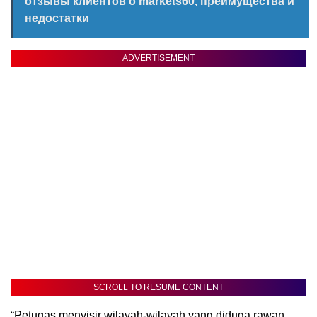
отзывы клиентов о markets60, преимущества и
недостатки
ADVERTISEMENT
SCROLL TO RESUME CONTENT
“Petugas menyisir wilayah-wilayah yang diduga rawan