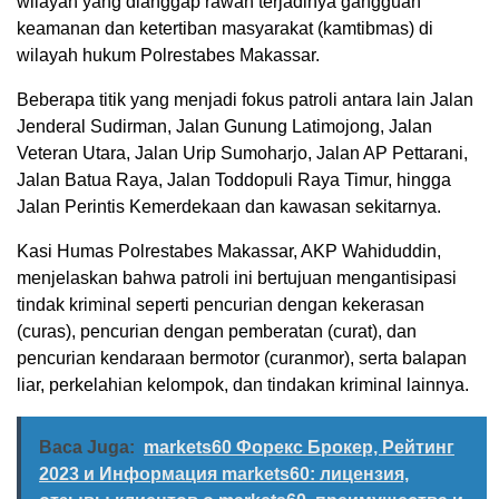
wilayah yang dianggap rawan terjadinya gangguan
keamanan dan ketertiban masyarakat (kamtibmas) di
wilayah hukum Polrestabes Makassar.
Beberapa titik yang menjadi fokus patroli antara lain Jalan
Jenderal Sudirman, Jalan Gunung Latimojong, Jalan
Veteran Utara, Jalan Urip Sumoharjo, Jalan AP Pettarani,
Jalan Batua Raya, Jalan Toddopuli Raya Timur, hingga
Jalan Perintis Kemerdekaan dan kawasan sekitarnya.
Kasi Humas Polrestabes Makassar, AKP Wahiduddin,
menjelaskan bahwa patroli ini bertujuan mengantisipasi
tindak kriminal seperti pencurian dengan kekerasan
(curas), pencurian dengan pemberatan (curat), dan
pencurian kendaraan bermotor (curanmor), serta balapan
liar, perkelahian kelompok, dan tindakan kriminal lainnya.
Baca Juga:
markets60 Форекс Брокер, Рейтинг
2023 и Информация markets60: лицензия,