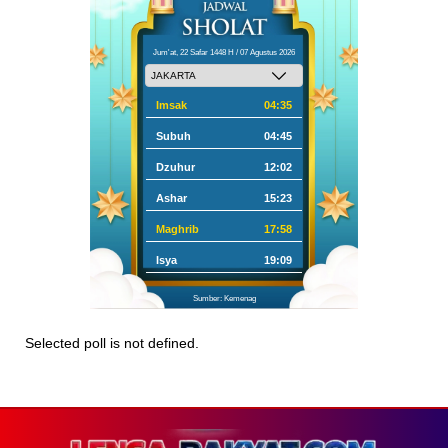
Jum'at, 22 Safar 1448 H / 07 Agustus 2026
Imsak
04:35
Subuh
04:45
Dzuhur
12:02
Ashar
15:23
Maghrib
17:58
Isya
19:09
Sumber: Kemenag
Selected poll is not defined.