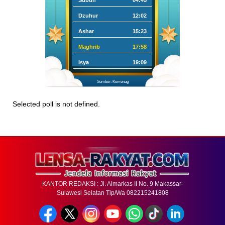
Subuh
04:45
Dzuhur
12:02
Ashar
15:23
Maghrib
17:58
Isya
19:09
Sumber: Kemenag
Selected poll is not defined.
KANTOR REDAKSI : Jl. Almarkas II No. 9 Makassar-
Sulawesi Selatan Tlp/Wa 082215241808