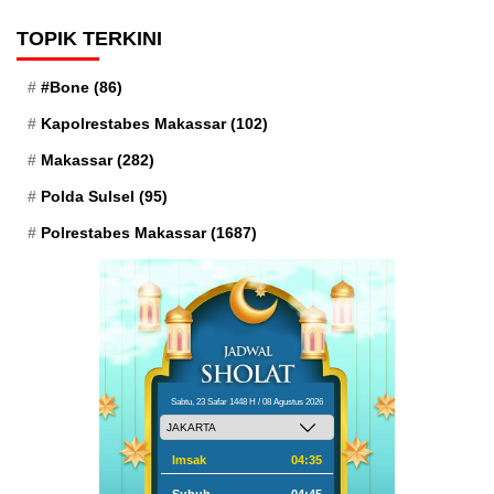
TOPIK TERKINI
#Bone
(86)
Kapolrestabes Makassar
(102)
Makassar
(282)
Polda Sulsel
(95)
Polrestabes Makassar
(1687)
Sabtu, 23 Safar 1448 H / 08 Agustus 2026
Imsak
04:35