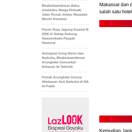
Makassar dan da
Bhabinkamtibmas Bahu-
membahu Warga Perbaiki
salah satu hote
Jalan Rusak, Imbau Waspada
Musim Kemarau
Panen Raya Jagung Kuartal III
2026 di Sidrap Dukung
Swasembada Pangan
Nasional
Antisipasi Geng Motor dan
Narkoba, Bhabinkamtibmas
Arungkeke Gencarkan
Imbauan ke Sekolah
Polsek Arungkeke Gencar
Himbauan Anti Narkoba di MA
Al-Falah
Kemudian, lanj