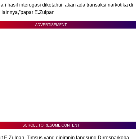
ri hasil interogasi diketahui, akan ada transaksi narkotika di
l lainnya,”papar E.Zulpan
ADVERTISEMENT
SCROLL TO RESUME CONTENT
ut E.Zulpan, Timsus yang dipimpin langsung Dirresnarkoba