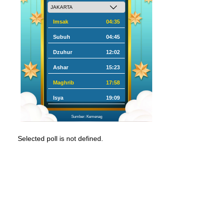
Imsak
04:35
Subuh
04:45
Dzuhur
12:02
Ashar
15:23
Maghrib
17:58
Isya
19:09
Sumber: Kemenag
Selected poll is not defined.