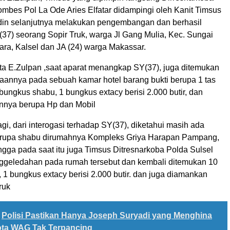
ombes Pol La Ode Aries Elfatar didampingi oleh Kanit Timsus
in selanjutnya melakukan pengembangan dan berhasil
7) seorang Sopir Truk, warga Jl Gang Mulia, Kec. Sungai
ara, Kalsel dan JA (24) warga Makassar.
ata E.Zulpan ,saat aparat menangkap SY(37), juga ditemukan
annya pada sebuah kamar hotel barang bukti berupa 1 tas
 bungkus shabu, 1 bungkus extacy berisi 2.000 butir, dan
ainnya berupa Hp dan Mobil
gi, dari interogasi terhadap SY(37), diketahui masih ada
erupa shabu dirumahnya Kompleks Griya Harapan Pampang,
ngga pada saat itu juga Timsus Ditresnarkoba Polda Sulsel
geledahan pada rumah tersebut dan kembali ditemukan 10
1 bungkus extacy berisi 2.000 butir. dan juga diamankan
ruk
Polisi Pastikan Hanya Joseph Suryadi yang Menghina
ota WAG Tak Terpancing