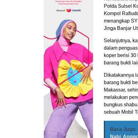
Polda Sulsel K
Kompol Rafiudd
menangkap SY(3
Jinga Banjar Ut
Selanjutnya, k
dalam penguasa
koper berisi 30
barang bukti l
Dikatakannya la
barang bukti b
Makassar, sehi
melakukan peng
bungkus shabu, 
sebuah Mobil T
Baca Juga:
Nabi, Angg