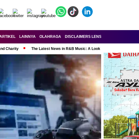
ARTIKEL
LAINNYA
OLAHRAGA
DISCLAIMERS LENSA-RAKYAT.COM
KE
and Charity
The Latest News in R&B Music: A Look at Super Bowl Perform