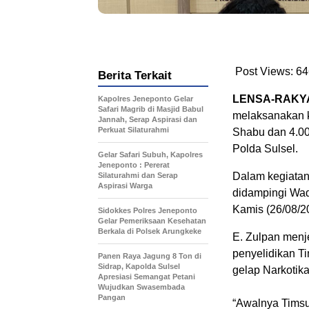
Post Views:
64
Berita Terkait
LENSA-RAKY
Kapolres Jeneponto Gelar
Safari Magrib di Masjid Babul
melaksanakan k
Jannah, Serap Aspirasi dan
Perkuat Silaturahmi
Shabu dan 4.00
Polda Sulsel.
Gelar Safari Subuh, Kapolres
Jeneponto : Pererat
Dalam kegiatan
Silaturahmi dan Serap
Aspirasi Warga
didampingi Wad
Kamis (26/08/2
Sidokkes Polres Jeneponto
Gelar Pemeriksaan Kesehatan
Berkala di Polsek Arungkeke
E. Zulpan menj
penyelidikan T
Panen Raya Jagung 8 Ton di
Sidrap, Kapolda Sulsel
gelap Narkotik
Apresiasi Semangat Petani
Wujudkan Swasembada
Pangan
“Awalnya Timsu