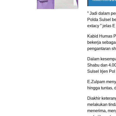
” Jadi dalam p
Polda Sulsel b
extacy ” jelas E
Kabid Humas P
bekerja sebaga
pengantaran sh
Dalam kesempa
Shabu dan 4.00
Sulsel Irjen Po
E.Zulpam menya
hingga tuntas, 
Diakhir ketera
melakukan tind
menerima, menj