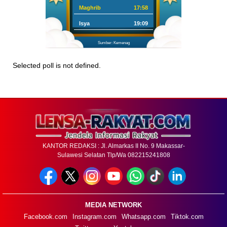
Maghrib
17:58
Isya
19:09
Sumber: Kemenag
Selected poll is not defined.
KANTOR REDAKSI : Jl. Almarkas II No. 9 Makassar-
Sulawesi Selatan Tlp/Wa 082215241808
MEDIA NETWORK
Facebook.com
Instagram.com
Whatsapp.com
Tiktok.com