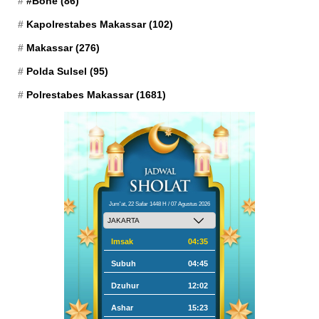
#Bone
(86)
Kapolrestabes Makassar
(102)
Makassar
(276)
Polda Sulsel
(95)
Polrestabes Makassar
(1681)
Jum'at, 22 Safar 1448 H / 07 Agustus 2026
Imsak
04:35
Subuh
04:45
Dzuhur
12:02
Ashar
15:23