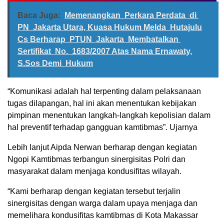
Baca Juga:
Memenangkan Perkara Perdata di
PN Jakarta Utara, Kuasa Hukum Melda Hutajulu
Cs Berharap PTUN Jakarta Membatalkan
Sertifikat No. 1683/2007 Atas Nama Ernawaty,
S.Sos Demi Hukum
“Komunikasi adalah hal terpenting dalam pelaksanaan
tugas dilapangan, hal ini akan menentukan kebijakan
pimpinan menentukan langkah-langkah kepolisian dalam
hal preventif terhadap gangguan kamtibmas”. Ujarnya
Lebih lanjut Aipda Nerwan berharap dengan kegiatan
Ngopi Kamtibmas terbangun sinergisitas Polri dan
masyarakat dalam menjaga kondusifitas wilayah.
“Kami berharap dengan kegiatan tersebut terjalin
sinergisitas dengan warga dalam upaya menjaga dan
memelihara kondusifitas kamtibmas di Kota Makassar