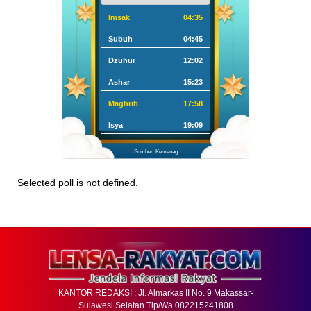
Imsak
04:35
Subuh
04:45
Dzuhur
12:02
Ashar
15:23
Maghrib
17:58
Isya
19:09
Sumber: Kemenag
Selected poll is not defined.
KANTOR REDAKSI : Jl. Almarkas II No. 9 Makassar-
Sulawesi Selatan Tlp/Wa 082215241808