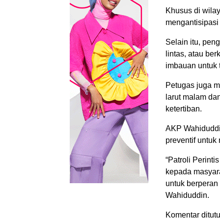
Khusus di wilay
mengantisipasi
Selain itu, pe
lintas, atau be
imbauan untuk te
Petugas juga 
larut malam da
ketertiban.
AKP Wahiduddi
preventif untuk
“Patroli Perint
kepada masyara
untuk berperan
Wahiduddin.
Komentar ditutu