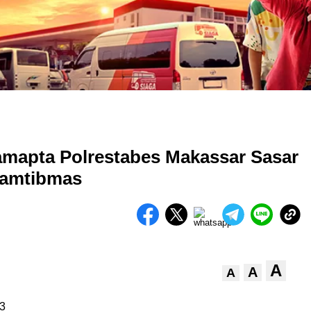
 Samapta Polrestabes Makassar Sasar
Kamtibmas
A
A
A
3