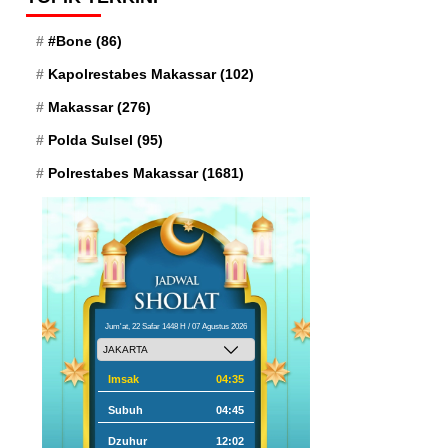
#Bone
(86)
Kapolrestabes Makassar
(102)
Makassar
(276)
Polda Sulsel
(95)
Polrestabes Makassar
(1681)
Jum'at, 22 Safar 1448 H / 07 Agustus 2026
Imsak
04:35
Subuh
04:45
Dzuhur
12:02