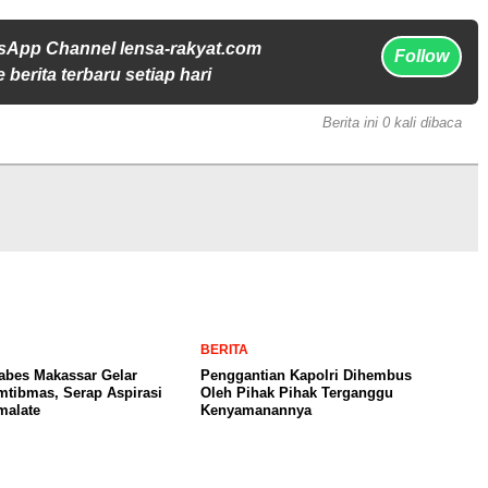
sApp Channel lensa-rakyat.com
Follow
 berita terbaru setiap hari
Berita ini 0 kali dibaca
BERITA
abes Makassar Gelar
Penggantian Kapolri Dihembus
tibmas, Serap Aspirasi
Oleh Pihak Pihak Terganggu
malate
Kenyamanannya