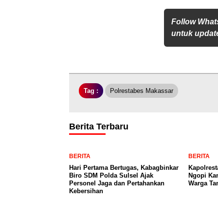
Follow What
untuk update
Tag :
Polrestabes Makassar
Berita Terbaru
BERITA
BERITA
Hari Pertama Bertugas, Kabagbinkar
Kapolrest
Biro SDM Polda Sulsel Ajak
Ngopi Kam
Personel Jaga dan Pertahankan
Warga Ta
Kebersihan