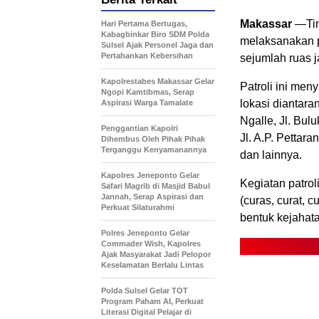
Makassar
—Tim
Hari Pertama Bertugas,
Kabagbinkar Biro SDM Polda
melaksanakan pa
Sulsel Ajak Personel Jaga dan
Pertahankan Kebersihan
sejumlah ruas j
Kapolrestabes Makassar Gelar
Patroli ini men
Ngopi Kamtibmas, Serap
lokasi diantara
Aspirasi Warga Tamalate
Ngalle, Jl. Bulu
Penggantian Kapolri
Jl. A.P. Pettara
Dihembus Oleh Pihak Pihak
Terganggu Kenyamanannya
dan lainnya.
Kapolres Jeneponto Gelar
Kegiatan patrol
Safari Magrib di Masjid Babul
Jannah, Serap Aspirasi dan
(curas, curat, 
Perkuat Silaturahmi
bentuk kejahata
Polres Jeneponto Gelar
Commader Wish, Kapolres
Ajak Masyarakat Jadi Pelopor
Keselamatan Berlalu Lintas
Polda Sulsel Gelar TOT
Program Paham AI, Perkuat
Literasi Digital Pelajar di