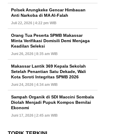
Polsek Arungkeke Gencar Himbauan
Anti Narkoba di MA Al-Falah
Juli 22, 2026 | 4:22 pm WIB
Orang Tua Peserta SPMB Makassar
Minta Verifikasi Domisili Demi Menjaga
Keadilan Seleksi
Juni 26, 2026 | 8:35 am WIB
Makassar Lantik 369 Kepala Sekolah
Setelah Penantian Satu Dekade, Wali
Kota Soroti Integritas SPMB 2026
Juni 24, 2026 | 4:34 am WIB
Sampah Organik di SDI Maccini Sombala
Diolah Menjadi Pupuk Kompos Bernilai
Ekonomi
Juni 17, 2026 | 2:45 am WIB
TOPIK TERKINI