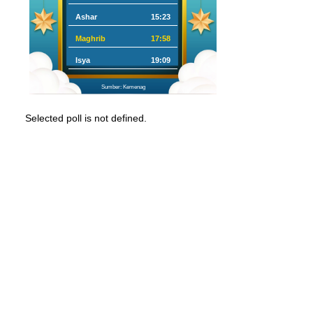
Ashar
15:23
Maghrib
17:58
Isya
19:09
Sumber: Kemenag
Selected poll is not defined.