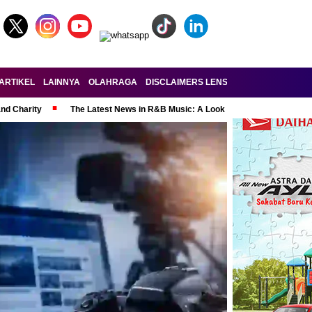
ARTIKEL
LAINNYA
OLAHRAGA
DISCLAIMERS LENSA-RAKYAT.COM
KE
and Charity
The Latest News in R&B Music: A Look at Super Bowl Perform