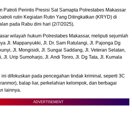
 Patroli Perintis Presisi Sat Samapta Polrestabes Makassar
troli rutin Kegiatan Rutin Yang Ditingkatkan (KRYD) di
alan pada Rabu dini hari (2/7/2025).
yasar wilayah hukum Polrestabes Makassar, meliputi sejumlah
nya Jl. Mappanyukki, Jl. Dr. Sam Ratulangi, Jl. Pajonga Dg
kunyi, Jl. Mongisidi, Jl. Sungai Saddang, Jl. Veteran Selatan,
ni, Jl. Urip Sumoharjo, Jl. Andi Tonro, Jl. Dg Tata, Jl. Kumala
i ini difokuskan pada pencegahan tindak kriminal, seperti 3C
curanmor), balap liar, perkelahian kelompok, dan berbagai
n lainnya.
ADVERTISEMENT