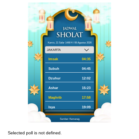
Kamis, 21 Safar 1448 H / 06 Agustus 2026
Imsak
04:35
Subuh
04:45
Dzuhur
12:02
Ashar
15:23
Maghrib
17:58
Isya
19:09
Sumber: Kemenag
Selected poll is not defined.