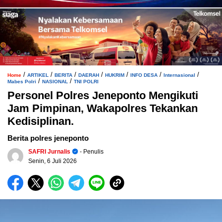
/
/
/
/
/
/
/
Home
ARTIKEL
BERITA
DAERAH
HUKRIM
INFO DESA
Internasional
/
/
Mabes Polri
NASIONAL
TNI POLRI
Personel Polres Jeneponto Mengikuti
Jam Pimpinan, Wakapolres Tekankan
Kedisiplinan.
Berita polres jeneponto
SAFRI Jurnalis
- Penulis
Senin, 6 Juli 2026