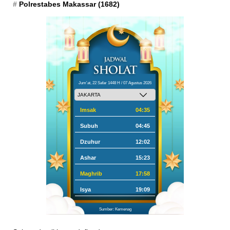
Polrestabes Makassar
(1682)
Jum'at, 22 Safar 1448 H / 07 Agustus 2026
Imsak
04:35
Subuh
04:45
Dzuhur
12:02
Ashar
15:23
Maghrib
17:58
Isya
19:09
Sumber: Kemenag