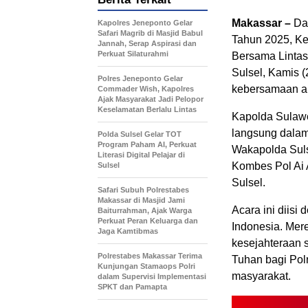
Makassar –
Dal
Kapolres Jeneponto Gelar
Safari Magrib di Masjid Babul
Tahun 2025, Ke
Jannah, Serap Aspirasi dan
Perkuat Silaturahmi
Bersama Linta
Sulsel, Kamis (
Polres Jeneponto Gelar
kebersamaan a
Commader Wish, Kapolres
Ajak Masyarakat Jadi Pelopor
Keselamatan Berlalu Lintas
Kapolda Sulawes
langsung dalam 
Polda Sulsel Gelar TOT
Program Paham AI, Perkuat
Wakapolda Sulse
Literasi Digital Pelajar di
Kombes Pol Ai A
Sulsel
Sulsel.
Safari Subuh Polrestabes
Makassar di Masjid Jami
Acara ini diis
Baiturrahman, Ajak Warga
Perkuat Peran Keluarga dan
Indonesia. Mer
Jaga Kamtibmas
kesejahteraan 
Polrestabes Makassar Terima
Tuhan bagi Pol
Kunjungan Stamaops Polri
masyarakat.
dalam Supervisi Implementasi
SPKT dan Pamapta