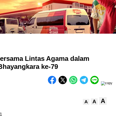
Bersama Lintas Agama dalam
Bhayangkara ke-79
A
A
A
1