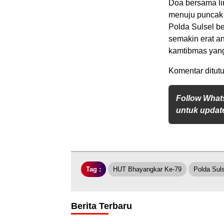
Doa bersama li
menuju puncak 
Polda Sulsel be
semakin erat an
kamtibmas yang
Komentar ditutu
Follow What
untuk update
Tag :
HUT Bhayangkar Ke-79
Polda Suls
Berita Terbaru