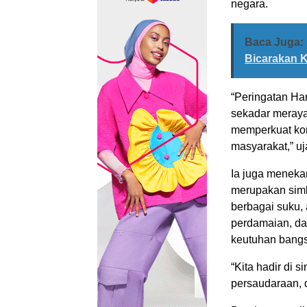
negara.
Baca Juga:
Bicarakan K
“Peringatan Ha
sekadar merayak
memperkuat ko
masyarakat,” uj
Ia juga meneka
merupakan simb
berbagai suku,
perdamaian, da
keutuhan bang
“Kita hadir di 
persaudaraan, 