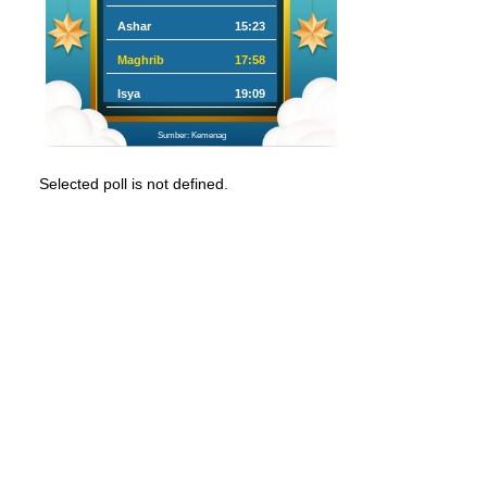
Ashar
15:23
Maghrib
17:58
Isya
19:09
Sumber: Kemenag
Selected poll is not defined.