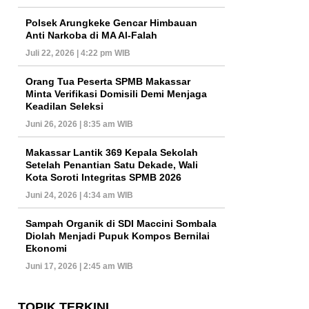
Polsek Arungkeke Gencar Himbauan
Anti Narkoba di MA Al-Falah
Juli 22, 2026 | 4:22 pm WIB
Orang Tua Peserta SPMB Makassar
Minta Verifikasi Domisili Demi Menjaga
Keadilan Seleksi
Juni 26, 2026 | 8:35 am WIB
Makassar Lantik 369 Kepala Sekolah
Setelah Penantian Satu Dekade, Wali
Kota Soroti Integritas SPMB 2026
Juni 24, 2026 | 4:34 am WIB
Sampah Organik di SDI Maccini Sombala
Diolah Menjadi Pupuk Kompos Bernilai
Ekonomi
Juni 17, 2026 | 2:45 am WIB
TOPIK TERKINI