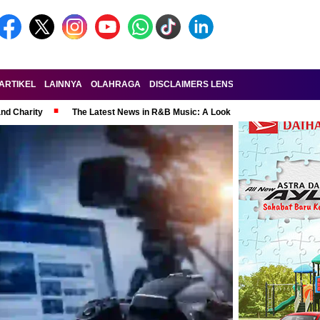
ARTIKEL
LAINNYA
OLAHRAGA
DISCLAIMERS LENSA-RAKYAT.COM
KE
and Charity
The Latest News in R&B Music: A Look at Super Bowl Perform