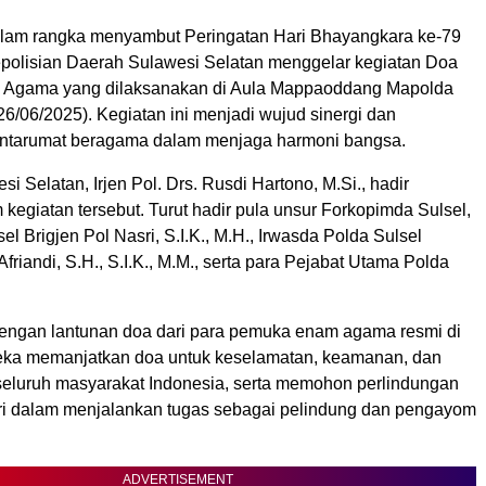
am rangka menyambut Peringatan Hari Bhayangkara ke-79
polisian Daerah Sulawesi Selatan menggelar kegiatan Doa
s Agama yang dilaksanakan di Aula Mappaoddang Mapolda
26/06/2025). Kegiatan ini menjadi wujud sinergi dan
ntarumat beragama dalam menjaga harmoni bangsa.
i Selatan, Irjen Pol. Drs. Rusdi Hartono, M.Si., hadir
kegiatan tersebut. Turut hadir pula unsur Forkopimda Sulsel,
l Brigjen Pol Nasri, S.I.K., M.H., Irwasda Polda Sulsel
friandi, S.H., S.I.K., M.M., serta para Pejabat Utama Polda
i dengan lantunan doa dari para pemuka enam agama resmi di
eka memanjatkan doa untuk keselamatan, keamanan, dan
seluruh masyarakat Indonesia, serta memohon perlindungan
ri dalam menjalankan tugas sebagai pelindung dan pengayom
ADVERTISEMENT