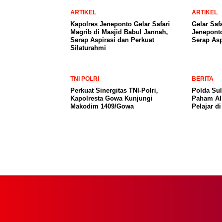
ARTIKEL
ARTIKEL
Kapolres Jeneponto Gelar Safari
Gelar Saf
Magrib di Masjid Babul Jannah,
Jeneponto
Serap Aspirasi dan Perkuat
Serap Asp
Silaturahmi
TNI POLRI
BERITA
Perkuat Sinergitas TNI-Polri,
Polda Su
Kapolresta Gowa Kunjungi
Paham AI,
Makodim 1409/Gowa
Pelajar di