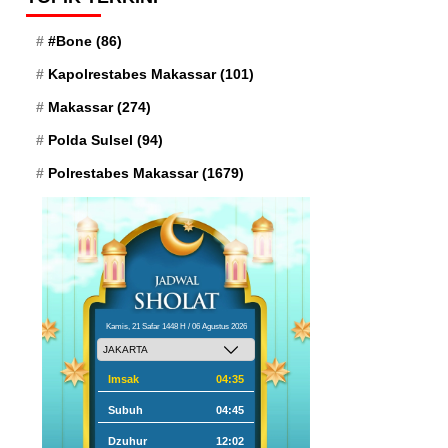
#Bone
(86)
Kapolrestabes Makassar
(101)
Makassar
(274)
Polda Sulsel
(94)
Polrestabes Makassar
(1679)
Kamis, 21 Safar 1448 H / 06 Agustus 2026
Imsak
04:35
Subuh
04:45
Dzuhur
12:02