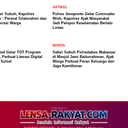
ARTIKEL
ari Subuh, Kapolres
Polres Jeneponto Gelar Commader
 : Pererat Silaturahmi dan
Wish, Kapolres Ajak Masyarakat
irasi Warga
Jadi Pelopor Keselamatan Berlalu
Lintas
BERITA
lsel Gelar TOT Program
Safari Subuh Polrestabes Makassar
 Perkuat Literasi Digital
di Masjid Jami Baiturrahman, Ajak
 Sulsel
Warga Perkuat Peran Keluarga dan
Jaga Kamtibmas