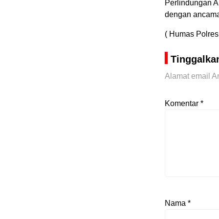
Perlindungan 
dengan ancaman
( Humas Polres 
Tinggalka
Alamat email An
Komentar
*
Nama
*