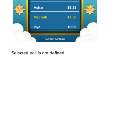
Ashar
15:23
Maghrib
17:58
Isya
19:09
Sumber: Kemenag
Selected poll is not defined.