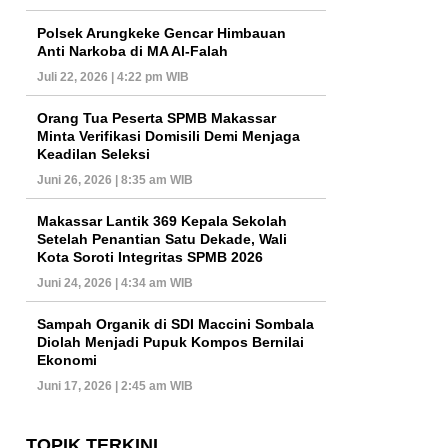
Polsek Arungkeke Gencar Himbauan
Anti Narkoba di MA Al-Falah
Juli 22, 2026 | 4:22 pm WIB
Orang Tua Peserta SPMB Makassar
Minta Verifikasi Domisili Demi Menjaga
Keadilan Seleksi
Juni 26, 2026 | 8:35 am WIB
Makassar Lantik 369 Kepala Sekolah
Setelah Penantian Satu Dekade, Wali
Kota Soroti Integritas SPMB 2026
Juni 24, 2026 | 4:34 am WIB
Sampah Organik di SDI Maccini Sombala
Diolah Menjadi Pupuk Kompos Bernilai
Ekonomi
Juni 17, 2026 | 2:45 am WIB
TOPIK TERKINI