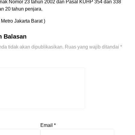
Anak Nomor 23 tahun 2002 dan Pasal KUHP 354 dan 338
 20 tahun penjara.
Metro Jakarta Barat )
n Balasan
da tidak akan dipublikasikan.
Ruas yang wajib ditandai
*
Email
*