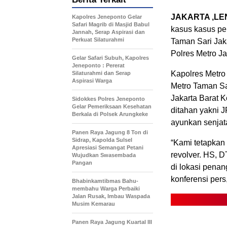
JAKARTA ,LE
Kapolres Jeneponto Gelar
Safari Magrib di Masjid Babul
kasus kasus p
Jannah, Serap Aspirasi dan
Perkuat Silaturahmi
Taman Sari Jaka
Polres Metro Ja
Gelar Safari Subuh, Kapolres
Jeneponto : Pererat
Kapolres Metro
Silaturahmi dan Serap
Aspirasi Warga
Metro Taman Sa
Jakarta Barat 
Sidokkes Polres Jeneponto
Gelar Pemeriksaan Kesehatan
ditahan yakni J
Berkala di Polsek Arungkeke
ayunkan senjat
Panen Raya Jagung 8 Ton di
Sidrap, Kapolda Sulsel
“Kami tetapkan
Apresiasi Semangat Petani
revolver. HS, 
Wujudkan Swasembada
Pangan
di lokasi penan
konferensi pers
Bhabinkamtibmas Bahu-
membahu Warga Perbaiki
Jalan Rusak, Imbau Waspada
Musim Kemarau
Panen Raya Jagung Kuartal III