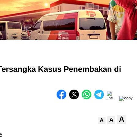
 Tersangka Kasus Penembakan di
A
A
A
5