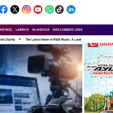
ARTIKEL
LAINNYA
OLAHRAGA
DISCLAIMERS LENSA-RAKYAT.COM
KE
and Charity
The Latest News in R&B Music: A Look at Super Bowl Perform