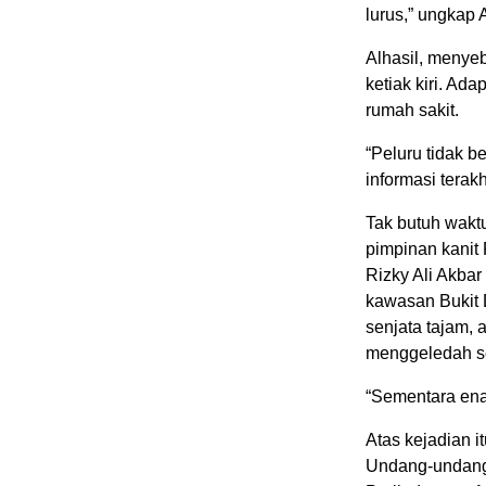
lurus,” ungkap 
Alhasil, menyeb
ketiak kiri. Ad
rumah sakit.
“Peluru tidak 
informasi terak
Tak butuh wakt
pimpinan kanit 
Rizky Ali Akbar
kawasan Bukit D
senjata tajam, a
menggeledah se
“Sementara ena
Atas kejadian i
Undang-undang 