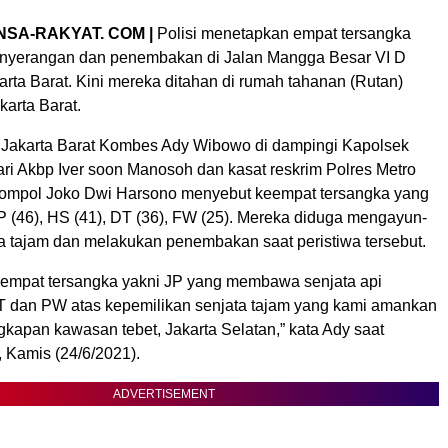
NSA-RAKYAT. COM |
Polisi menetapkan empat tersangka
enyerangan dan penembakan di Jalan Mangga Besar VI D
rta Barat. Kini mereka ditahan di rumah tahanan (Rutan)
karta Barat.
 Jakarta Barat Kombes Ady Wibowo di dampingi Kapolsek
ri Akbp Iver soon Manosoh dan kasat reskrim Polres Metro
Kompol Joko Dwi Harsono menyebut keempat tersangka yang
P (46), HS (41), DT (36), FW (25). Mereka diduga mengayun-
a tajam dan melakukan penembakan saat peristiwa tersebut.
 empat tersangka yakni JP yang membawa senjata api
DT dan PW atas kepemilikan senjata tajam yang kami amankan
gkapan kawasan tebet, Jakarta Selatan,” kata Ady saat
, Kamis (24/6/2021).
ADVERTISEMENT