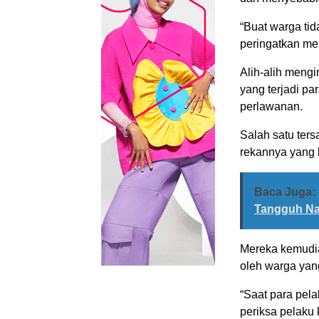
“Buat warga ti
peringatkan mer
Alih-alih meng
yang terjadi pa
perlawanan.
Salah satu ter
rekannya yang 
Baca Juga:
Tangguh N
Mereka kemudia
oleh warga yan
“Saat para pel
periksa pelaku 