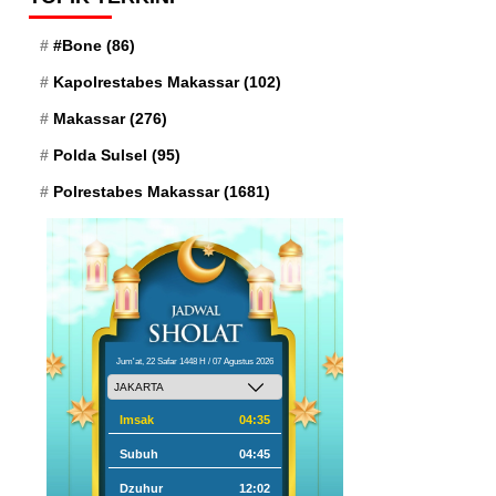
#Bone
(86)
Kapolrestabes Makassar
(102)
Makassar
(276)
Polda Sulsel
(95)
Polrestabes Makassar
(1681)
Jum'at, 22 Safar 1448 H / 07 Agustus 2026
Imsak
04:35
Subuh
04:45
Dzuhur
12:02