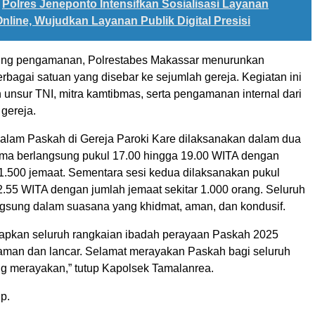
Polres Jeneponto Intensifkan Sosialisasi Layanan
nline, Wujudkan Layanan Publik Digital Presisi
ng pengamanan, Polrestabes Makassar menurunkan
erbagai satuan yang disebar ke sejumlah gereja. Kegiatan ini
 unsur TNI, mitra kamtibmas, serta pengamanan internal dari
gereja.
lam Paskah di Gereja Paroki Kare dilaksanakan dalam dua
tama berlangsung pukul 17.00 hingga 19.00 WITA dengan
r 1.500 jemaat. Sementara sesi kedua dilaksanakan pukul
2.55 WITA dengan jumlah jemaat sekitar 1.000 orang. Seluruh
ngsung dalam suasana yang khidmat, aman, dan kondusif.
pkan seluruh rangkaian ibadah perayaan Paskah 2025
 aman dan lancar. Selamat merayakan Paskah bagi seluruh
g merayakan,” tutup Kapolsek Tamalanrea.
p.