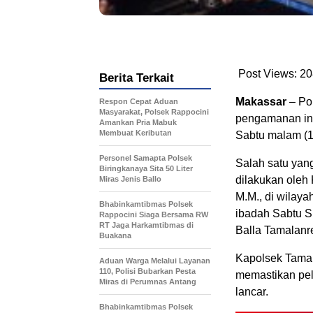
Post Views:
20
Berita Terkait
Makassar
– Po
Respon Cepat Aduan
Masyarakat, Polsek Rappocini
pengamanan int
Amankan Pria Mabuk
Membuat Keributan
Sabtu malam (1
Personel Samapta Polsek
Salah satu yan
Biringkanaya Sita 50 Liter
dilakukan oleh
Miras Jenis Ballo
M.M., di wilay
Bhabinkamtibmas Polsek
ibadah Sabtu Su
Rappocini Siaga Bersama RW
RT Jaga Harkamtibmas di
Balla Tamalanr
Buakana
Kapolsek Tamal
Aduan Warga Melalui Layanan
110, Polisi Bubarkan Pesta
memastikan pel
Miras di Perumnas Antang
lancar.
Bhabinkamtibmas Polsek