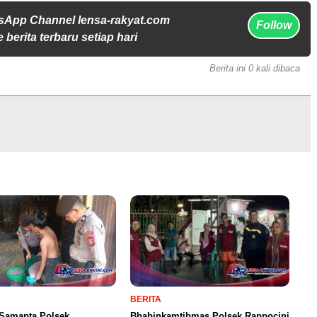
sApp Channel lensa-rakyat.com
Follow
 berita terbaru setiap hari
Berita ini 0 kali dibaca
BERITA
 Samapta Polsek
Bhabinkamtibmas Polsek Rappocini