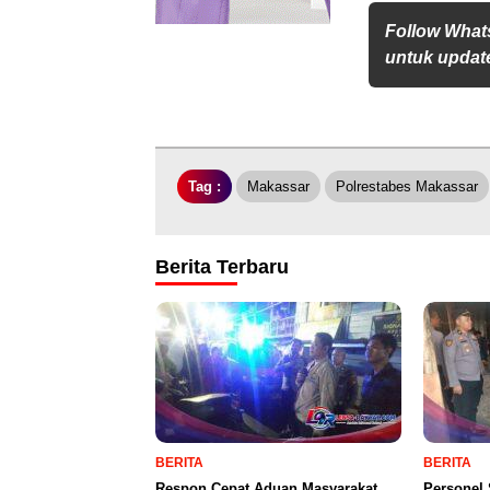
Follow What
untuk update
Tag :
Makassar
Polrestabes Makassar
Berita Terbaru
BERITA
BERITA
Respon Cepat Aduan Masyarakat,
Personel