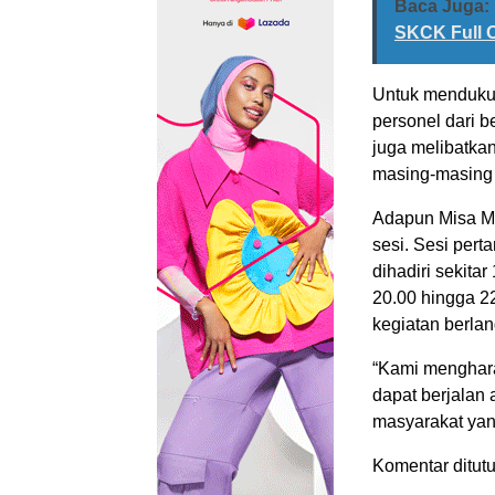
Baca Juga:
SKCK Full O
Untuk menduku
personel dari b
juga melibatkan
masing-masing 
Adapun Misa Ma
sesi. Sesi per
dihadiri sekita
20.00 hingga 2
kegiatan berla
“Kami menghara
dapat berjalan
masyarakat yan
Komentar ditutu