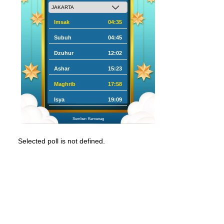
Imsak
04:35
Subuh
04:45
Dzuhur
12:02
Ashar
15:23
Maghrib
17:58
Isya
19:09
Sumber: Kemenag
Selected poll is not defined.