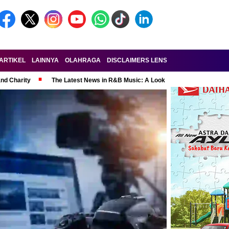
ARTIKEL
LAINNYA
OLAHRAGA
DISCLAIMERS LENSA-RAKYAT.COM
KE
and Charity
The Latest News in R&B Music: A Look at Super Bowl Perform