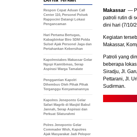
Makassar
— Pe
Respon Cepat Aduan Call
Center 110, Personel Polsek
patroli rutin d
Rappocini Datangi Lokasi
Pengancaman
dini hari (7/10/
Hari Pertama Bertugas,
Kegiatan terse
Kabagbinkar Biro SDM Polda
Makassar, Kompol
Sulsel Ajak Personel Jaga dan
Pertahankan Kebersihan
Patroli yang di
Kapolrestabes Makassar Gelar
beberapa lokasi 
Ngopi Kamtibmas, Serap
Aspirasi Warga Tamalate
Siradju, Jl. Gar
Pettarani, Jl. 
Penggantian Kapolri
Dihembus Oleh Pihak Pihak
Sudirman.
Terganggu Kenyamanannya
Kapolres Jeneponto Gelar
Safari Magrib di Masjid Babul
Jannah, Serap Aspirasi dan
Perkuat Silaturahmi
Polres Jeneponto Gelar
Commader Wish, Kapolres
Ajak Masyarakat Jadi Pelopor