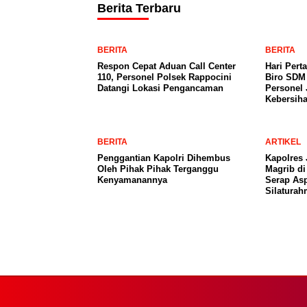
Berita Terbaru
BERITA
BERITA
Respon Cepat Aduan Call Center
Hari Pert
110, Personel Polsek Rappocini
Biro SDM 
Datangi Lokasi Pengancaman
Personel 
Kebersih
BERITA
ARTIKEL
Penggantian Kapolri Dihembus
Kapolres 
Oleh Pihak Pihak Terganggu
Magrib di
Kenyamanannya
Serap Asp
Silaturah