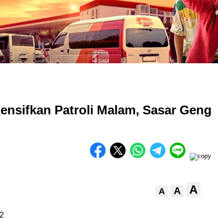
tensifkan Patroli Malam, Sasar Geng
A
A
A
2