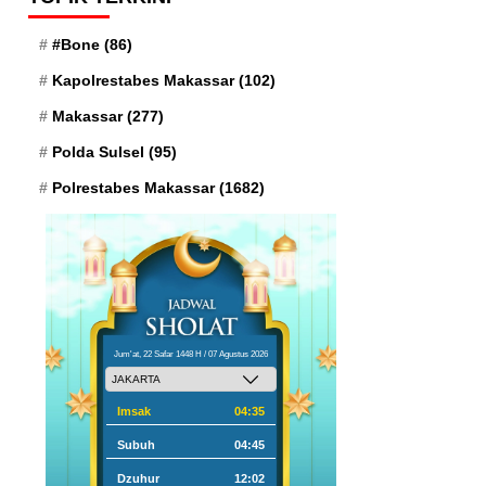
#Bone
(86)
Kapolrestabes Makassar
(102)
Makassar
(277)
Polda Sulsel
(95)
Polrestabes Makassar
(1682)
Jum'at, 22 Safar 1448 H / 07 Agustus 2026
Imsak
04:35
Subuh
04:45
Dzuhur
12:02