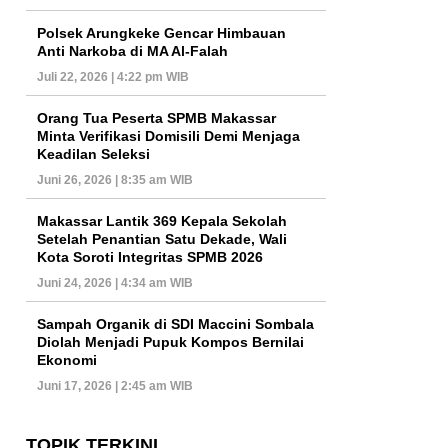
Polsek Arungkeke Gencar Himbauan
Anti Narkoba di MA Al-Falah
Juli 22, 2026 | 4:22 pm WIB
Orang Tua Peserta SPMB Makassar
Minta Verifikasi Domisili Demi Menjaga
Keadilan Seleksi
Juni 26, 2026 | 8:35 am WIB
Makassar Lantik 369 Kepala Sekolah
Setelah Penantian Satu Dekade, Wali
Kota Soroti Integritas SPMB 2026
Juni 24, 2026 | 4:34 am WIB
Sampah Organik di SDI Maccini Sombala
Diolah Menjadi Pupuk Kompos Bernilai
Ekonomi
Juni 17, 2026 | 2:45 am WIB
TOPIK TERKINI