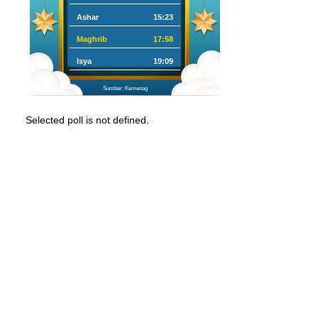
Ashar
15:23
Maghrib
17:58
Isya
19:09
Sumber: Kemenag
Selected poll is not defined.