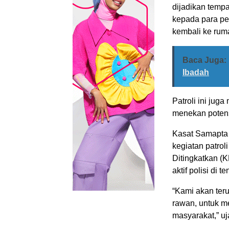
dijadikan temp
kepada para pe
kembali ke rum
Baca Juga:
Ibadah
Patroli ini jug
menekan potens
Kasat Samapta 
kegiatan patrol
Ditingkatkan (
aktif polisi di 
“Kami akan teru
rawan, untuk m
masyarakat,” uj