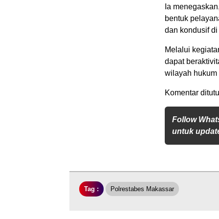
Ia menegaskan,
bentuk pelayan
dan kondusif di
Melalui kegiat
dapat beraktivi
wilayah hukum 
Komentar ditutu
Follow What
untuk update
Tag :
Polrestabes Makassar