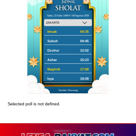
Sabtu, 23 Safar 1448 H / 08 Agustus 2026
Imsak
04:35
Subuh
04:45
Dzuhur
12:02
Ashar
15:23
Maghrib
17:58
Isya
19:09
Sumber: Kemenag
Selected poll is not defined.