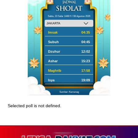
Sabtu, 23 Safar 1448 H / 08 Agustus 2026
Imsak
04:35
Subuh
04:45
Dzuhur
12:02
Ashar
15:23
Maghrib
17:58
Isya
19:09
Sumber: Kemenag
Selected poll is not defined.