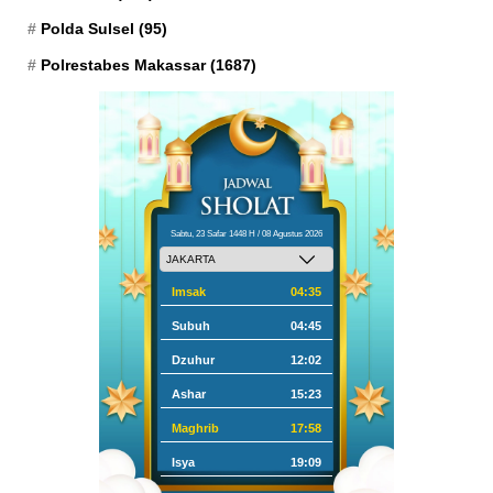
Polda Sulsel
(95)
Polrestabes Makassar
(1687)
Sabtu, 23 Safar 1448 H / 08 Agustus 2026
Imsak
04:35
Subuh
04:45
Dzuhur
12:02
Ashar
15:23
Maghrib
17:58
Isya
19:09