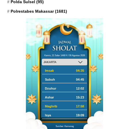
Polda Sulsel
(95)
Polrestabes Makassar
(1681)
Kamis, 21 Safar 1448 H / 06 Agustus 2026
Imsak
04:35
Subuh
04:45
Dzuhur
12:02
Ashar
15:23
Maghrib
17:58
Isya
19:09
Sumber: Kemenag