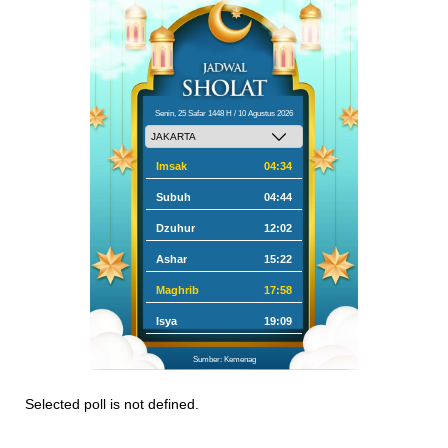
Senin, 25 Safar 1448 H / 10 Agustus 2026
Imsak
04:34
Subuh
04:44
Dzuhur
12:02
Ashar
15:22
Maghrib
17:58
Isya
19:09
Sumber: Kemenag
Selected poll is not defined.