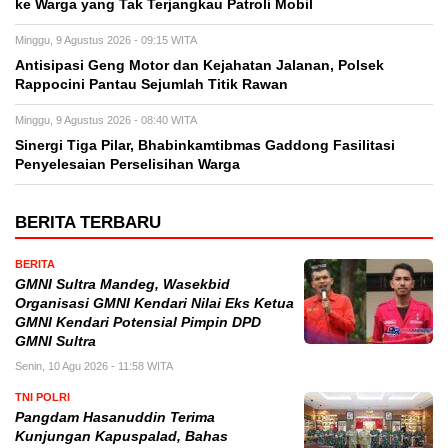
ke Warga yang Tak Terjangkau Patroli Mobil
Minggu, 9 Agustus 2026 - 09:15 WITA
Antisipasi Geng Motor dan Kejahatan Jalanan, Polsek
Rappocini Pantau Sejumlah Titik Rawan
Minggu, 9 Agustus 2026 - 08:40 WITA
Sinergi Tiga Pilar, Bhabinkamtibmas Gaddong Fasilitasi
Penyelesaian Perselisihan Warga
BERITA TERBARU
BERITA
GMNI Sultra Mandeg, Wasekbid
Organisasi GMNI Kendari Nilai Eks Ketua
GMNI Kendari Potensial Pimpin DPD
GMNI Sultra
Senin, 10 Agu 2026 - 11:58 WITA
TNI POLRI
Pangdam Hasanuddin Terima
Kunjungan Kapuspalad, Bahas