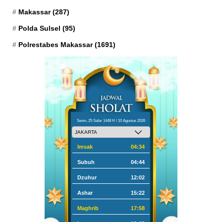
Makassar
(287)
Polda Sulsel
(95)
Polrestabes Makassar
(1691)
Senin, 25 Safar 1448 H / 10 Agustus 2026
Imsak
04:34
Subuh
04:44
Dzuhur
12:02
Ashar
15:22
Maghrib
17:58