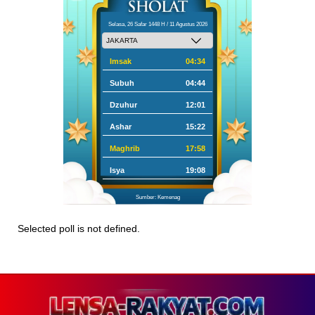
Selasa, 26 Safar 1448 H / 11 Agustus 2026
Imsak
04:34
Subuh
04:44
Dzuhur
12:01
Ashar
15:22
Maghrib
17:58
Isya
19:08
Sumber: Kemenag
Selected poll is not defined.