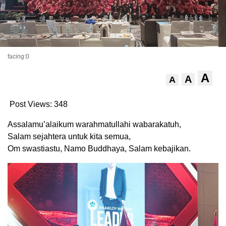
facing:0
A
A
A
Post Views:
348
Assalamu’alaikum warahmatullahi wabarakatuh,
Salam sejahtera untuk kita semua,
Om swastiastu, Namo Buddhaya, Salam kebajikan.