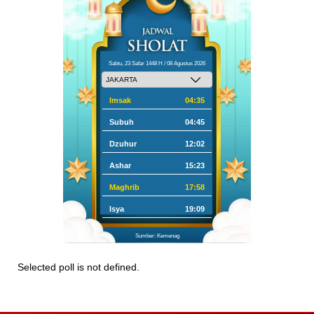
Sabtu, 23 Safar 1448 H / 08 Agustus 2026
Imsak
04:35
Subuh
04:45
Dzuhur
12:02
Ashar
15:23
Maghrib
17:58
Isya
19:09
Sumber: Kemenag
Selected poll is not defined.