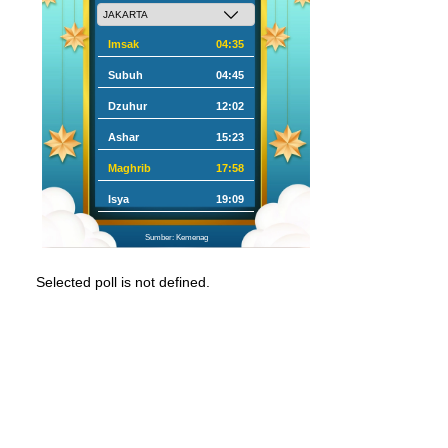
Imsak
04:35
Subuh
04:45
Dzuhur
12:02
Ashar
15:23
Maghrib
17:58
Isya
19:09
Sumber: Kemenag
Selected poll is not defined.