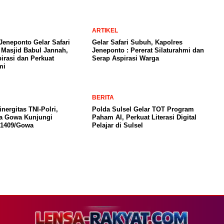
ARTIKEL
Jeneponto Gelar Safari
Gelar Safari Subuh, Kapolres
 Masjid Babul Jannah,
Jeneponto : Pererat Silaturahmi dan
irasi dan Perkuat
Serap Aspirasi Warga
mi
BERITA
inergitas TNI-Polri,
Polda Sulsel Gelar TOT Program
ta Gowa Kunjungi
Paham AI, Perkuat Literasi Digital
1409/Gowa
Pelajar di Sulsel