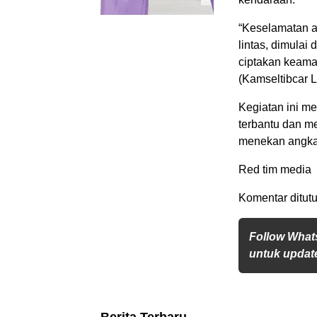
“Keselamatan a
lintas, dimulai 
ciptakan keaman
(Kamseltibcar 
Kegiatan ini m
terbantu dan m
menekan angka 
Red tim media
Komentar ditutu
Follow What
untuk update