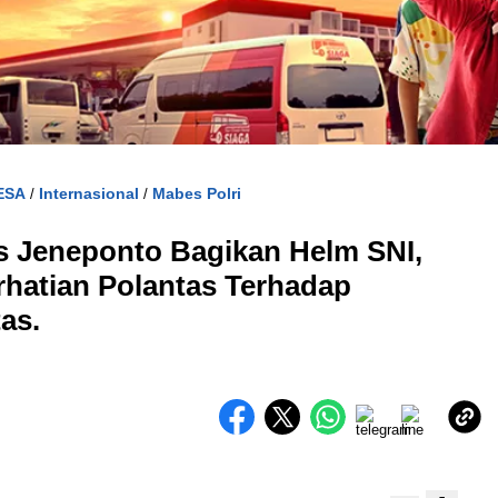
ESA
Internasional
Mabes Polri
/
/
es Jeneponto Bagikan Helm SNI,
rhatian Polantas Terhadap
as.