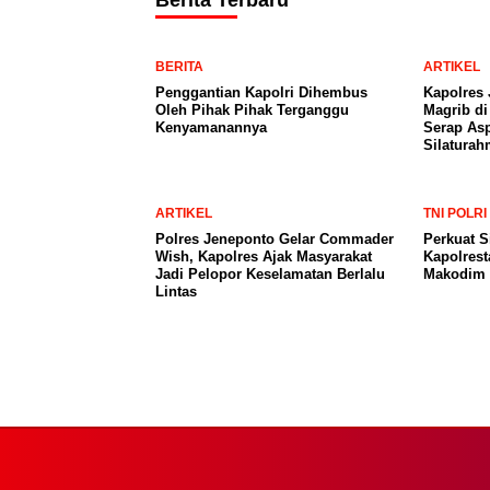
Berita Terbaru
BERITA
ARTIKEL
Penggantian Kapolri Dihembus
Kapolres 
Oleh Pihak Pihak Terganggu
Magrib di
Kenyamanannya
Serap Asp
Silaturah
ARTIKEL
TNI POLRI
Polres Jeneponto Gelar Commader
Perkuat S
Wish, Kapolres Ajak Masyarakat
Kapolres
Jadi Pelopor Keselamatan Berlalu
Makodim 
Lintas