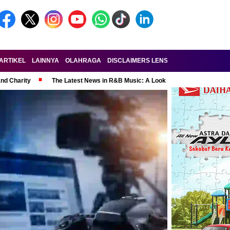
ARTIKEL
LAINNYA
OLAHRAGA
DISCLAIMERS LENSA-RAKYAT.COM
KE
and Charity
The Latest News in R&B Music: A Look at Super Bowl Perform