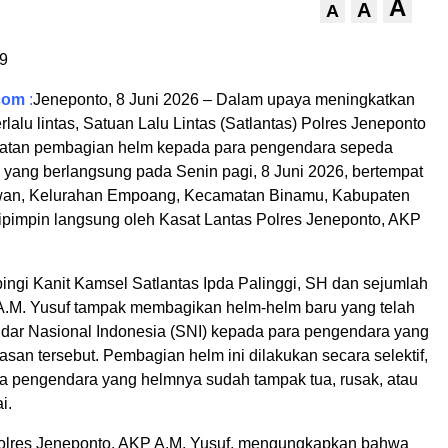
A
A
A
9
com
:
Jeneponto, 8 Juni 2026 – Dalam upaya meningkatkan
lalu lintas, Satuan Lalu Lintas (Satlantas) Polres Jeneponto
iatan pembagian helm kepada para pengendara sepeda
n yang berlangsung pada Senin pagi, 8 Juni 2026, bertempat
awan, Kelurahan Empoang, Kecamatan Binamu, Kabupaten
dipimpin langsung oleh Kasat Lantas Polres Jeneponto, AKP
ngi Kanit Kamsel Satlantas Ipda Palinggi, SH dan sejumlah
A.M. Yusuf tampak membagikan helm-helm baru yang telah
ar Nasional Indonesia (SNI) kepada para pengendara yang
asan tersebut. Pembagian helm ini dilakukan secara selektif,
a pengendara yang helmnya sudah tampak tua, rusak, atau
i.
olres Jeneponto, AKP A.M. Yusuf, mengungkapkan bahwa