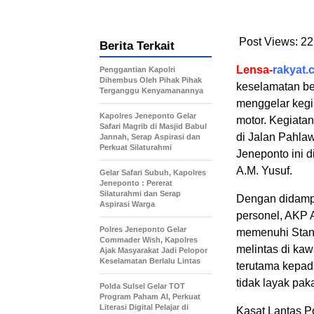
Post Views:
22
Berita Terkait
Lensa-
rakyat.
Penggantian Kapolri
Dihembus Oleh Pihak Pihak
keselamatan ber
Terganggu Kenyamanannya
menggelar keg
Kapolres Jeneponto Gelar
motor. Kegiata
Safari Magrib di Masjid Babul
di Jalan Pahl
Jannah, Serap Aspirasi dan
Perkuat Silaturahmi
Jeneponto ini 
A.M. Yusuf.
Gelar Safari Subuh, Kapolres
Jeneponto : Pererat
Silaturahmi dan Serap
Dengan didampi
Aspirasi Warga
personel, AKP 
Polres Jeneponto Gelar
memenuhi Stand
Commader Wish, Kapolres
melintas di kaw
Ajak Masyarakat Jadi Pelopor
Keselamatan Berlalu Lintas
terutama kepad
tidak layak paka
Polda Sulsel Gelar TOT
Program Paham AI, Perkuat
Literasi Digital Pelajar di
Kasat Lantas P