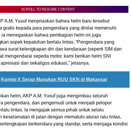
SCROLL TO RESUME CONTENT
AKP A.M. Yusuf menjelaskan bahwa helm baru tersebut
ra gratis kepada para pengendara yang dinilai memenuhi
n, ia menegaskan bahwa pembagian helm ini juga
an aspek kepatuhan berlalu lintas. “Pengendara yang
a surat kelengkapan diri dan kendaraan (seperti SIM dan
t mengendarai sepeda motor, kami berikan helm SNI
apresiasi dan sekaligus edukasi,” jelasnya.
Komisi X Serap Masukan RUU SKN di Makassar
kan helm, AKP A.M. Yusuf juga mengimbau seluruh
ra pengendara, dan pengemudi untuk menjadi pelopor
lalu lintas. Ia mengajak semua pihak untuk selalu
 keselamatan di jalan dengan mematuhi aturan lalu lintas,
rlengkapan berkendara yang standar, serta menjaga kondisi