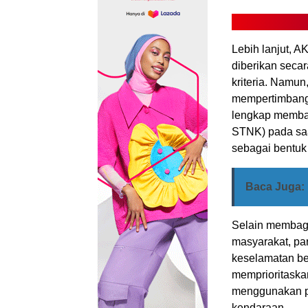
Lebih lanjut, 
diberikan seca
kriteria. Namu
mempertimbangk
lengkap membaw
STNK) pada saa
sebagai bentuk 
Baca Juga:
Selain membagi
masyarakat, pa
keselamatan ber
memprioritaskan
menggunakan pe
kendaraan.