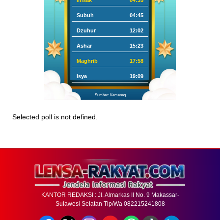
Imsak
04:35
Subuh
04:45
Dzuhur
12:02
Ashar
15:23
Maghrib
17:58
Isya
19:09
Sumber: Kemenag
Selected poll is not defined.
KANTOR REDAKSI : Jl. Almarkas II No. 9 Makassar-
Sulawesi Selatan Tlp/Wa 082215241808