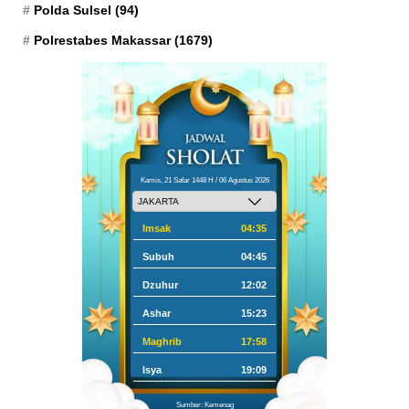
Polda Sulsel
(94)
Polrestabes Makassar
(1679)
Kamis, 21 Safar 1448 H / 06 Agustus 2026
Imsak
04:35
Subuh
04:45
Dzuhur
12:02
Ashar
15:23
Maghrib
17:58
Isya
19:09
Sumber: Kemenag