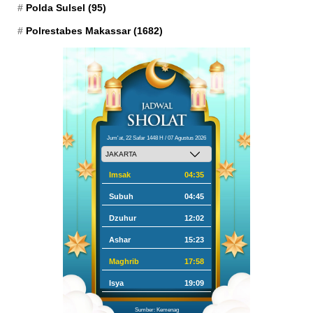
Polda Sulsel
(95)
Polrestabes Makassar
(1682)
Jum'at, 22 Safar 1448 H / 07 Agustus 2026
Imsak
04:35
Subuh
04:45
Dzuhur
12:02
Ashar
15:23
Maghrib
17:58
Isya
19:09
Sumber: Kemenag