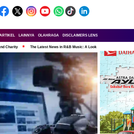
ARTIKEL
LAINNYA
OLAHRAGA
DISCLAIMERS LENSA-RAKYAT.COM
KE
and Charity
The Latest News in R&B Music: A Look at Super Bowl Perform