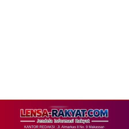
KANTOR REDAKSI : Jl. Almarkas II No. 9 Makassar-