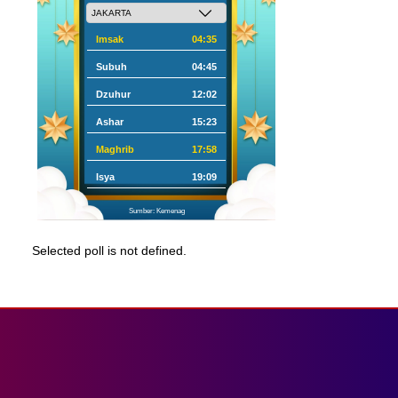
Imsak
04:35
Subuh
04:45
Dzuhur
12:02
Ashar
15:23
Maghrib
17:58
Isya
19:09
Sumber: Kemenag
Selected poll is not defined.