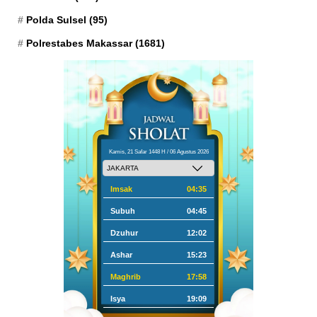
Polda Sulsel
(95)
Polrestabes Makassar
(1681)
Kamis, 21 Safar 1448 H / 06 Agustus 2026
Imsak
04:35
Subuh
04:45
Dzuhur
12:02
Ashar
15:23
Maghrib
17:58
Isya
19:09