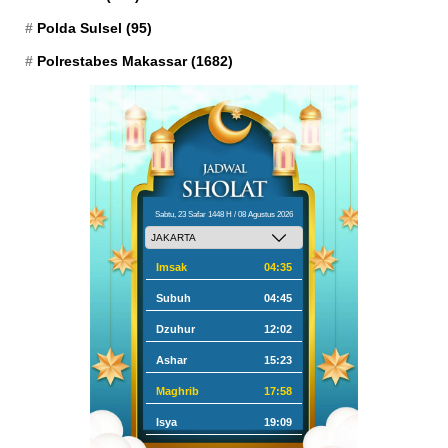
Polda Sulsel
(95)
Polrestabes Makassar
(1682)
Sabtu, 23 Safar 1448 H / 08 Agustus 2026
Imsak
04:35
Subuh
04:45
Dzuhur
12:02
Ashar
15:23
Maghrib
17:58
Isya
19:09