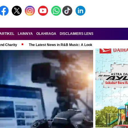
ARTIKEL
LAINNYA
OLAHRAGA
DISCLAIMERS LENSA-RAKYAT.COM
KE
and Charity
The Latest News in R&B Music: A Look at Super Bowl Perform