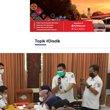
Topik
#Disdik