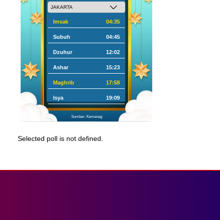
Imsak
04:35
Subuh
04:45
Dzuhur
12:02
Ashar
15:23
Maghrib
17:58
Isya
19:09
Sumber: Kemenag
Selected poll is not defined.