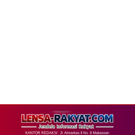
KANTOR REDAKSI : Jl. Almarkas II No. 9 Makassar-