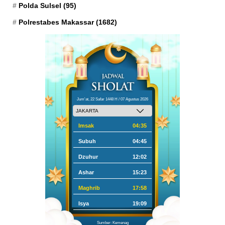
Polda Sulsel
(95)
Polrestabes Makassar
(1682)
Jum'at, 22 Safar 1448 H / 07 Agustus 2026
Imsak
04:35
Subuh
04:45
Dzuhur
12:02
Ashar
15:23
Maghrib
17:58
Isya
19:09
Sumber: Kemenag