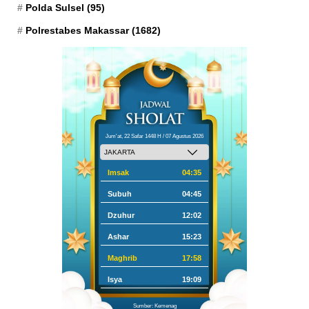
Polda Sulsel
(95)
Polrestabes Makassar
(1682)
Jum'at, 22 Safar 1448 H / 07 Agustus 2026
Imsak
04:35
Subuh
04:45
Dzuhur
12:02
Ashar
15:23
Maghrib
17:58
Isya
19:09
Sumber: Kemenag