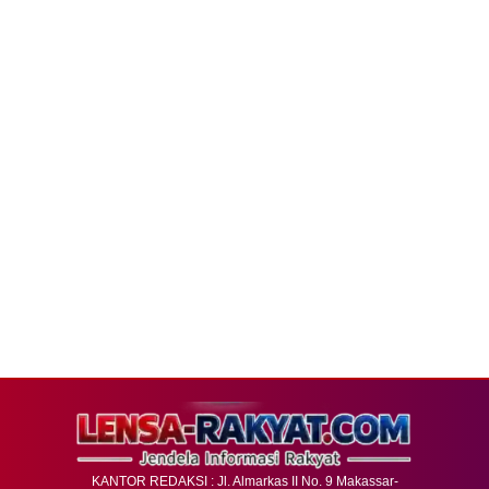
KANTOR REDAKSI : Jl. Almarkas II No. 9 Makassar-