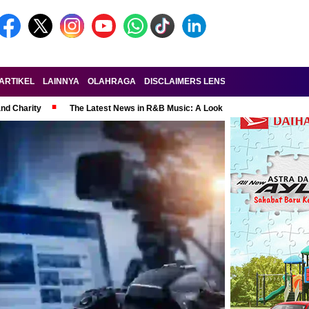
ARTIKEL
LAINNYA
OLAHRAGA
DISCLAIMERS LENSA-RAKYAT.COM
KE
and Charity
The Latest News in R&B Music: A Look at Super Bowl Perform