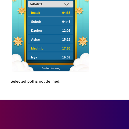
Imsak
04:35
Subuh
04:45
Dzuhur
12:02
Ashar
15:23
Maghrib
17:58
Isya
19:09
Sumber: Kemenag
Selected poll is not defined.