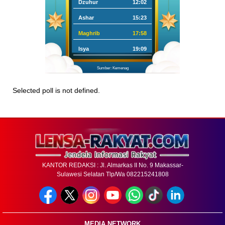
Dzuhur
12:02
Ashar
15:23
Maghrib
17:58
Isya
19:09
Sumber: Kemenag
Selected poll is not defined.
KANTOR REDAKSI : Jl. Almarkas II No. 9 Makassar-
Sulawesi Selatan Tlp/Wa 082215241808
MEDIA NETWORK