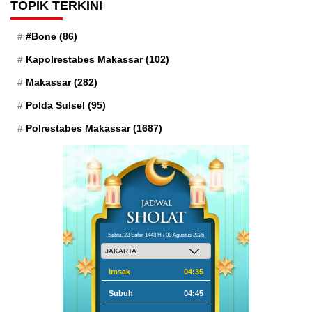
TOPIK TERKINI
#Bone
(86)
Kapolrestabes Makassar
(102)
Makassar
(282)
Polda Sulsel
(95)
Polrestabes Makassar
(1687)
Sabtu, 23 Safar 1448 H / 08 Agustus 2026
Imsak
04:35
Subuh
04:45